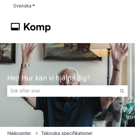
Svenska
Visa undermenyer för översättningar
Hej! Hur kan vi hjälpa dig?
Det finns inga förslag eftersom sökfältet är tomt.
Hjälpcenter
Tekniska specifikationer