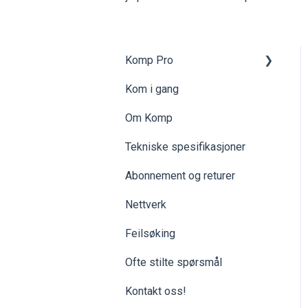
Komp Pro
Kom i gang
Kom i gang
Om Komp
Komp Pro | Grupper og
tilgangsstyring
Tekniske spesifikasjoner
Komp Pro | Innstillinger og
Abonnement og returer
Data
Nettverk
Komp Pro | Feilsøking
Feilsøking
Komp Pro | ExorLive
Ofte stilte spørsmål
Kontakt oss!