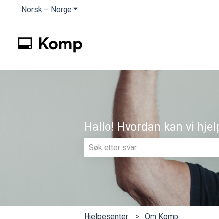
Norsk – Norge
Vis undermeny for oversettelser
Hallo! Hvordan kan vi hjel
Det finnes ingen forslag fordi søkef
Hjelpesenter
Om Komp