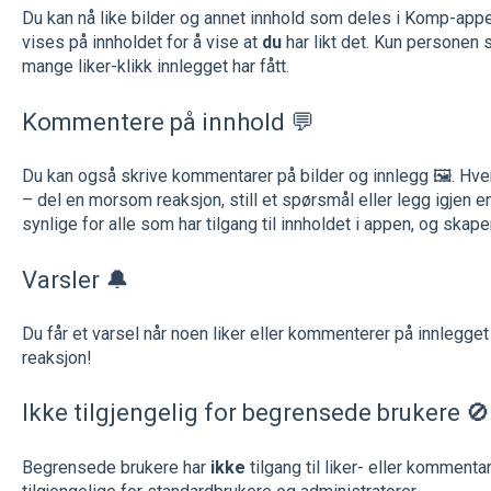
Du kan nå like bilder og annet innhold som deles i Komp-appen.
vises på innholdet for å vise at
du
har likt det. Kun personen 
mange liker-klikk innlegget har fått.
Kommentere på innhold 💬
Du kan også skrive kommentarer på bilder og innlegg 🖼️. Hv
– del en morsom reaksjon, still et spørsmål eller legg igjen
synlige for alle som har tilgang til innholdet i appen, og skap
Varsler 🔔
Du får et varsel når noen liker eller kommenterer på innlegget d
reaksjon!
Ikke tilgjengelig for begrensede brukere 🚫
Begrensede brukere har
ikke
tilgang til liker- eller komment