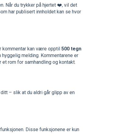
 Når du trykker på hjertet ❤️, vil det
som har publisert innholdet kan se hvor
er kommentar kan være opptil
500 tegn
 en hyggelig melding. Kommentarene er
er et rom for samhandling og kontakt.
itt – slik at du aldri går glipp av en
arfunksjonen. Disse funksjonene er kun