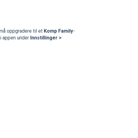
må oppgradere til et
Komp Family
-
 i appen under
Innstillinger >