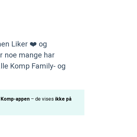
nen Liker ❤️ og
er noe mange har
 alle Komp Family- og
 i Komp-appen
– de vises
ikke på