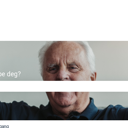
pe deg?
eltet er tomt.
gang