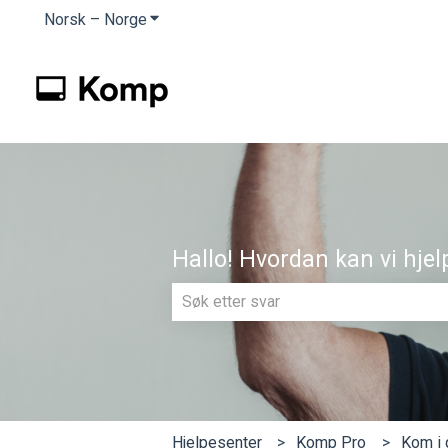
Norsk – Norge
Vis undermeny for oversettelser
Hallo! Hvordan kan vi hjel
Det finnes ingen forslag fordi søkef
Hjelpesenter
Komp Pro
Kom i 